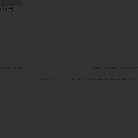
Genti
© PROCHAINE
Acasa
|
Colectie
|
Poveste
|
N
Handmade - bijuterii si accesorii handmade facute din zale s