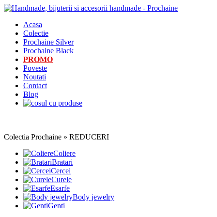
Acasa
Colectie
Prochaine Silver
Prochaine Black
PROMO
Poveste
Noutati
Contact
Blog
Colectia Prochaine » REDUCERI
Coliere
Bratari
Cercei
Curele
Esarfe
Body jewelry
Genti