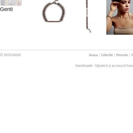
Genti
© PROCHAINE
Acasa
|
Colectie
|
Poveste
|
N
Handmade - bijuterii si accesorii han