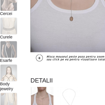
Cercei
Curele
Esarfe
DETALII
Body
jewelry