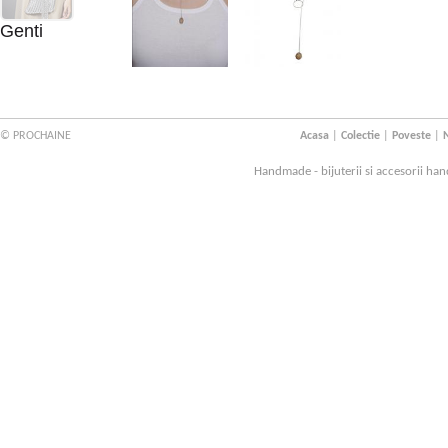
Genti
© PROCHAINE
Acasa
|
Colectie
|
Poveste
|
N
Handmade - bijuterii si accesorii han