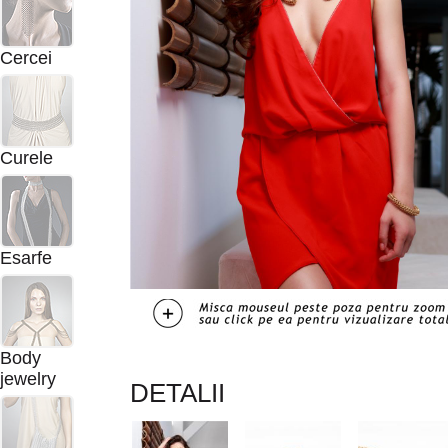
Cercei
Curele
Esarfe
Body
jewelry
DETALII