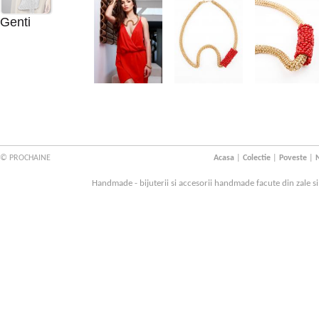
Genti
© PROCHAINE
Acasa
|
Colectie
|
Poveste
|
N
Handmade - bijuterii si accesorii handmade facute din zale s