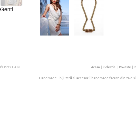
Genti
© PROCHAINE
Acasa
|
Colectie
|
Poveste
|
N
Handmade - bijuterii si accesorii handmade facute din zale s