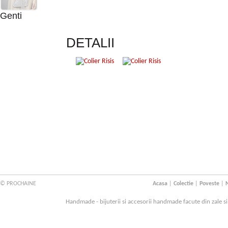
Genti
DETALII
© PROCHAINE
Acasa
|
Colectie
|
Poveste
|
N
Handmade - bijuterii si accesorii handmade facute din zale s