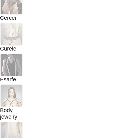
Cercei
Curele
Esarfe
Body
jewelry