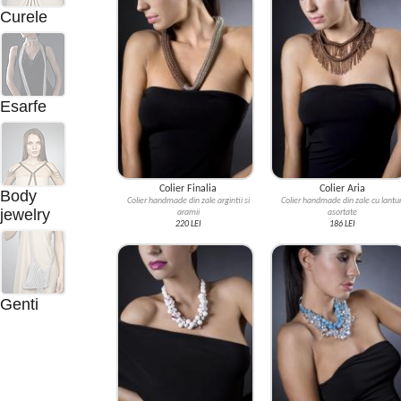
Curele
Esarfe
Colier Finalia
Colier Aria
Body
Colier handmade din zale argintii si
Colier handmade din zale cu lantur
jewelry
aramii
asortate
220 LEI
186 LEI
Genti