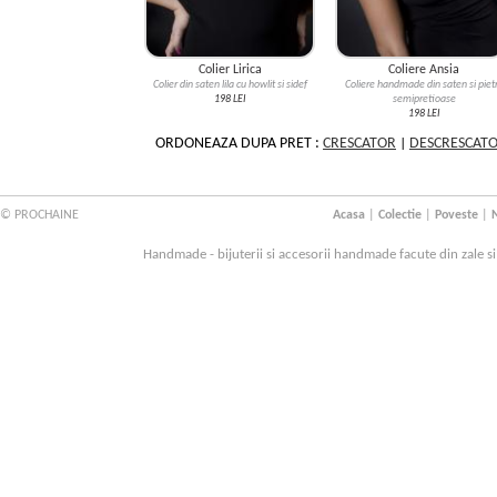
Colier Lirica
Coliere Ansia
Colier din saten lila cu howlit si sidef
Coliere handmade din saten si piet
198 LEI
semipretioase
198 LEI
ORDONEAZA DUPA PRET :
CRESCATOR
|
DESCRESCAT
© PROCHAINE
Acasa
|
Colectie
|
Poveste
|
N
Handmade - bijuterii si accesorii handmade facute din zale s