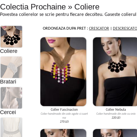
Colectia Prochaine » Coliere
Povestea colierelor se scrie pentru fiecare decolteu. Gaseste colierul t
ORDONEAZA DUPA PRET :
CRESCATOR
|
DESCRESCAT
Coliere
Bratari
Colier Fascinacion
Colier Nebula
Cercei
Colier handmade din zale agate si cuart
Colier handmade din zale cu onix
roz
220 LEI
270 LEI