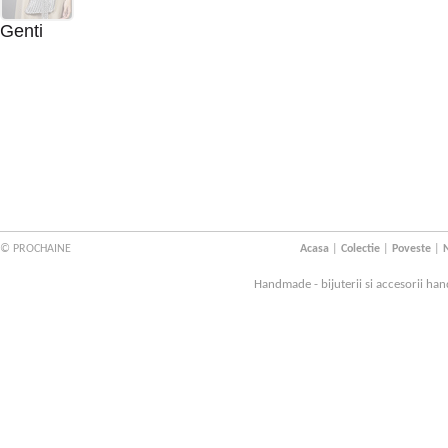
Genti
© PROCHAINE
Acasa
|
Colectie
|
Poveste
|
N
Handmade - bijuterii si accesorii han