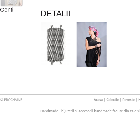
Genti
DETALII
© PROCHAINE
Acasa
|
Colectie
|
Poveste
|
N
Handmade - bijuterii si accesorii handmade facute din zale s