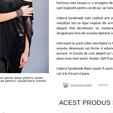
Fericirea mea incepe cu o strangere d
sunt inspiratie pentru cei din jur, iar lum
Colierul handmade este realizat prin 
metalizat intr-un tipar inspirat din ar
elegant linia decolteului, iar mani
atragatoare face din aceasta bijuterie o
Interesant la acest colier este faptul ca 
aceasta deseneaza noi forme si volume
purtare. In functie de cum alegeti sa-l 
piesa noua (vezi poze). Asadar, dati frau
Colierul handmade Blaim poate fi asorta
cat si la tricouri si jeans.
spune unui prieten
arata pe:
ACEST PRODUS 