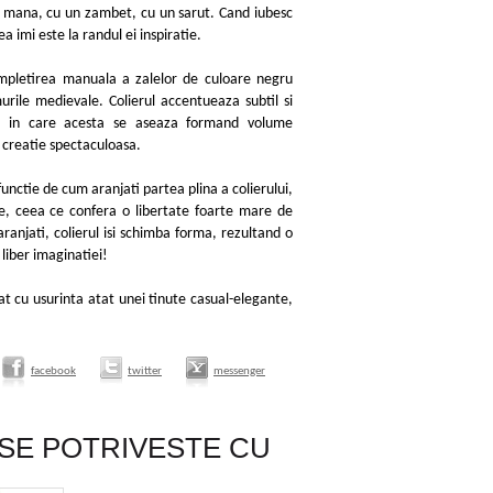
e mana, cu un zambet, cu un sarut. Cand iubesc
ea imi este la randul ei inspiratie.
impletirea manuala a zalelor de culoare negru
murile medievale. Colierul accentueaza subtil si
era in care acesta se aseaza formand volume
 creatie spectaculoasa.
functie de cum aranjati partea plina a colierului,
, ceea ce confera o libertate foarte mare de
aranjati, colierul isi schimba forma, rezultand o
 liber imaginatiei!
t cu usurinta atat unei tinute casual-elegante,
facebook
twitter
messenger
SE POTRIVESTE CU