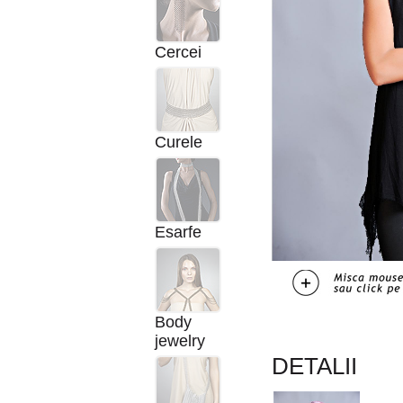
Cercei
Curele
Esarfe
Body
jewelry
DETALII