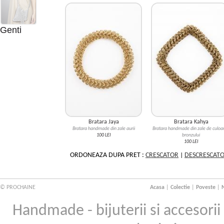
Genti
Bratara Jaya
Bratara Kahya
Bratara handmade din zale aurii
Bratara handmade din zale de culoa
100 LEI
bronzului
100 LEI
ORDONEAZA DUPA PRET :
CRESCATOR
|
DESCRESCAT
© PROCHAINE
Acasa
|
Colectie
|
Poveste
|
N
Handmade - bijuterii si accesori