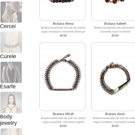
Bratara Alena
Bratara Sabeel
Cercei
Bratara handmade din zale de culoare
Bratara handmade din zale aramii 
negru metalizat si hematite floare gri
hematite maro metalizat
60 LEI
60 LEI
Curele
Esarfe
Bratara Mirah
Bratara Asrar
Body
Bratara handmade din zale de culoare
Bratara handmade din zale de culo
jewelry
negru metalizat si hematite argintii
negru metalizat si hematite curcub
60 LEI
60 LEI